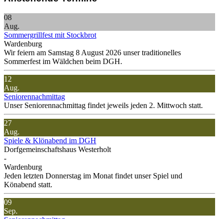
08
Aug.
Sommergrillfest mit Stockbrot
Wardenburg
Wir feiern am Samstag 8 August 2026 unser traditionelles
Sommerfest im Wäldchen beim DGH.
12
Aug.
Seniorennachmittag
Unser Seniorennachmittag findet jeweils jeden 2. Mittwoch statt.
27
Aug.
Spiele & Klönabend im DGH
Dorfgemeinschaftshaus Westerholt
-
Wardenburg
Jeden letzten Donnerstag im Monat findet unser Spiel und
Könabend statt.
09
Sep.